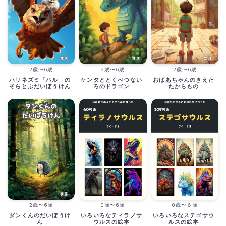
2歳〜6歳
2歳〜6歳
2歳〜6歳
ハリネズミ「ハル」の
ケンタととくべつない
おばあちゃんのきえた
そらとぶだいぼうけん
ろのドラゴン
たからもの
2歳〜6歳
0歳〜6歳
0歳〜６歳
ダンくんのだいぼうけ
いろいろなティラノサ
いろいろなステゴサウ
ん
ウルスの絵本
ルスの絵本