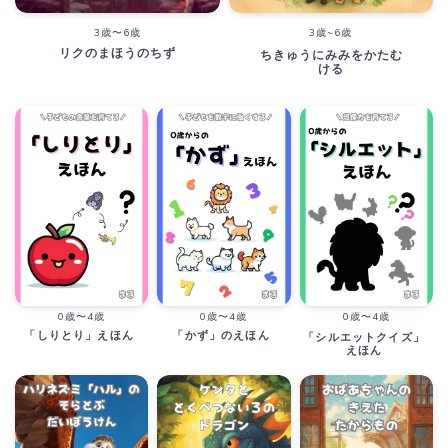
3歳〜6歳
3歳~6歳
リクのまほうのちず
ちきゅうにみみをかたむ
ける
0歳〜4歳
0歳〜4歳
0歳〜4歳
「しりとり」えほん
「かず」のえほん
「シルエットクイズ」
えほん