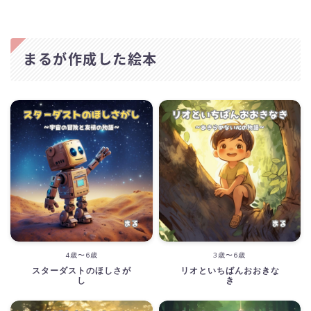
まるが作成した絵本
4歳〜6歳
3歳〜6歳
スターダストのほしさが
リオといちばんおおきな
し
き