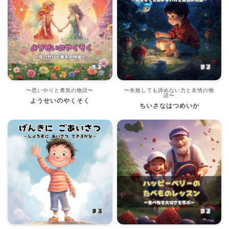
〜思いやりと勇気の物語〜
〜失敗しても諦めない力と友情の物
語〜
ようせいのやくそく
ちいさなはつめいか