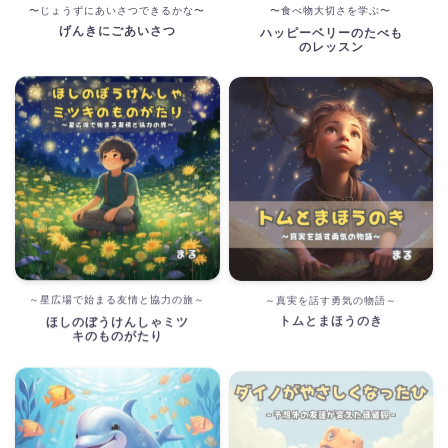
〜じょうずにあいさつできるかな〜
〜食べ物大切さを学ぶ〜
げんきにごあいさつ
ハッピーベリーのたべも
のレッスン
～星広場で始まる友情と協力の旅～
～真実を話す勇気の物語～
トムとまほうのき
ほしのぼうけんしゃミツ
キのものがたり