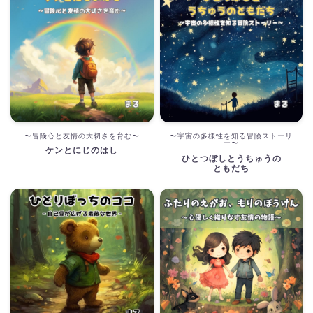
〜冒険心と友情の大切さを育む〜
〜宇宙の多様性を知る冒険ストーリ
ー〜
ケンとにじのはし
ひとつぼしとうちゅうの
ともだち