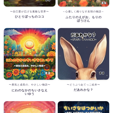
〜自己愛が広げる素敵な世界〜
～心優しく織りなす友情の物語～
ひとりぼっちのココ
ふたりのえがお、もりの
ぼうけん
〜勇気と成長の、やさしい物語〜
〜どうぶつあてっこ絵本〜
だあれかな？
にわのなかのちいさなえ
いゆう